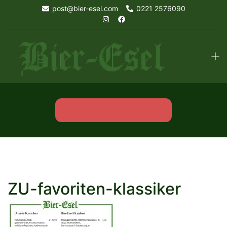
Skip
post@bier-esel.com
0221 2576090
to
content
Tog
men
KOMM IN UNSER TEAM!
ZU-favoriten-klassiker