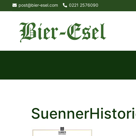
Skip
post@bier-esel.com
0221 2576090
to
content
SuennerHistor