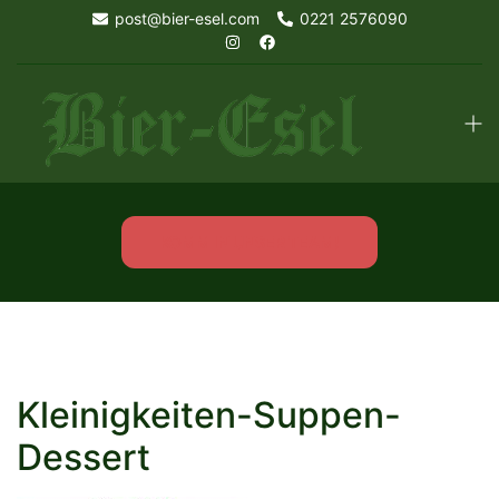
Skip
post@bier-esel.com
0221 2576090
to
content
Tog
men
KOMM IN UNSER TEAM!
Kleinigkeiten-Suppen-
Dessert