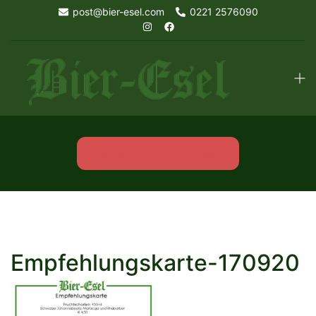
Skip
post@bier-esel.com
0221 2576090
to
content
Tog
men
KOMM IN UNSER TEAM!
Empfehlungskarte-170920