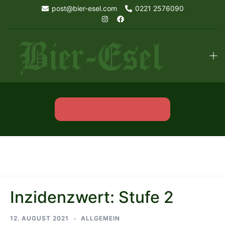
Skip
post@bier-esel.com
0221 2576090
to
content
Tog
men
KOMM IN UNSER TEAM!
Inzidenzwert: Stufe 2
12. AUGUST 2021
ALLGEMEIN