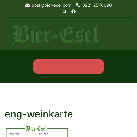
Skip
post@bier-esel.com
0221 2576090
to
content
Tog
men
KOMM IN UNSER TEAM!
eng-weinkarte