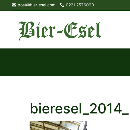
Skip
post@bier-esel.com
0221 2576090
to
content
bieresel_2014