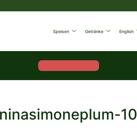
Speisen
Getränke
English
KOMM IN UNSER TEAM!
_ninasimoneplum-1