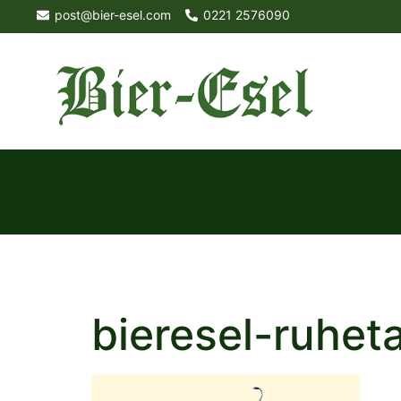
Skip
post@bier-esel.com
0221 2576090
to
content
bieresel-ruhet