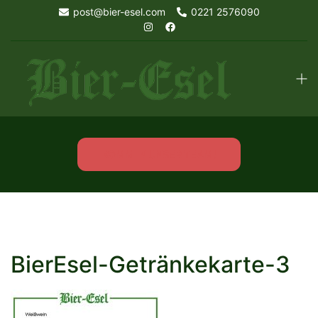
Skip
post@bier-esel.com
0221 2576090
to
content
Tog
men
KOMM IN UNSER TEAM!
BierEsel-Getränkekarte-3