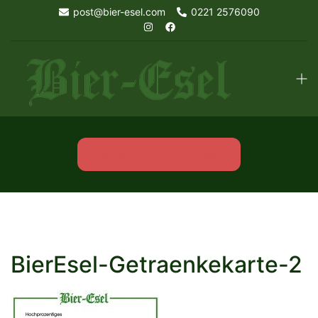
Skip
post@bier-esel.com
0221 2576090
to
content
Tog
men
KOMM IN UNSER TEAM!
BierEsel-Getraenkekarte-2