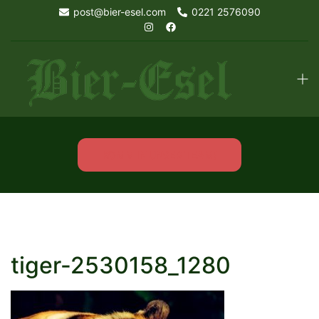
Skip
post@bier-esel.com
0221 2576090
to
content
Tog
men
KOMM IN UNSER TEAM!
tiger-2530158_1280