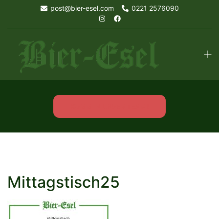
Skip
post@bier-esel.com
0221 2576090
to
content
Tog
men
KOMM IN UNSER TEAM!
Mittagstisch25