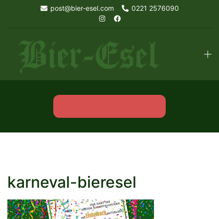
Skip
post@bier-esel.com
0221 2576090
to
content
Tog
men
KOMM IN UNSER TEAM!
karneval-bieresel