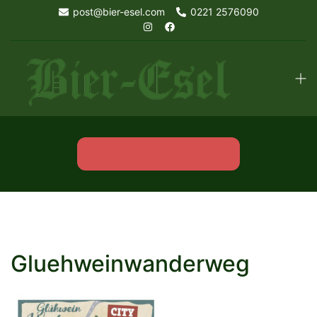
Skip
post@bier-esel.com
0221 2576090
to
content
Tog
men
KOMM IN UNSER TEAM!
Gluehweinwanderweg