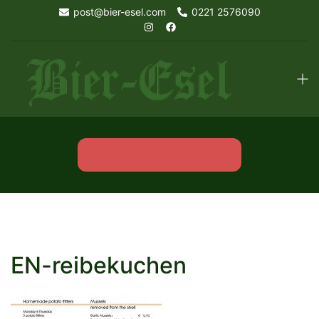
Skip
post@bier-esel.com
0221 2576090
to
content
Tog
men
KOMM IN UNSER TEAM!
EN-reibekuchen