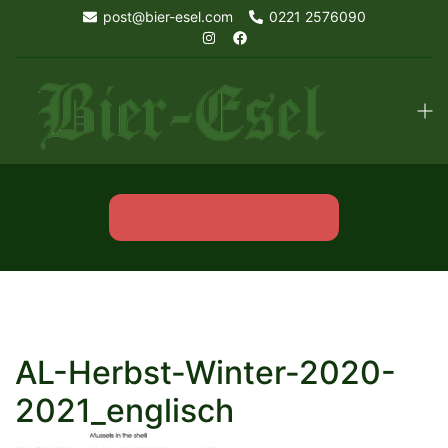
Skip
post@bier-esel.com
0221 2576090
to
content
Tog
men
KOMM IN UNSER TEAM!
AL-Herbst-Winter-2020-
2021_englisch